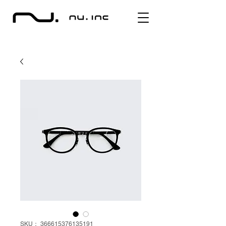
SKU： 366615376135191